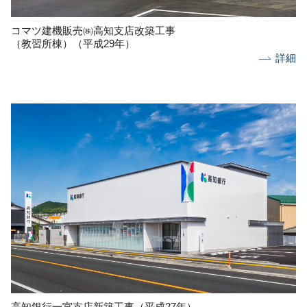
コマツ建機販売㈱高知支店改築工事
（教習所棟）（平成29年）
詳細
高知銀行一宮支店新築工事（平成27年）