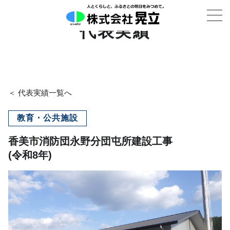
代表実績
＜ 代表実績一覧へ
教育・公共施設
香美市消防団永野分団屯所建設工事
(令和8年)