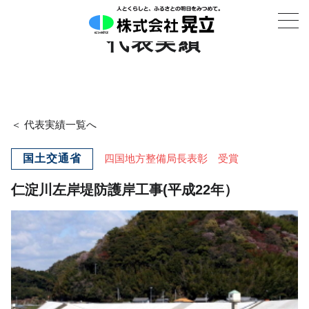
代表実績
＜ 代表実績一覧へ
国土交通省
四国地方整備局長表彰 受賞
仁淀川左岸堤防護岸工事(平成22年）